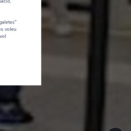
mació,
galetes"
es voleu
vol