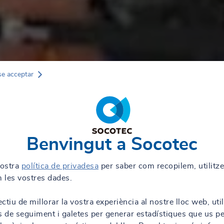
se acceptar
Benvingut a Socotec
nostra
política de privadesa
per saber com recopilem, utilitz
 les vostres dades.
ctiu de millorar la vostra experiència al nostre lloc web, uti
s de seguiment i galetes per generar estadístiques que us p