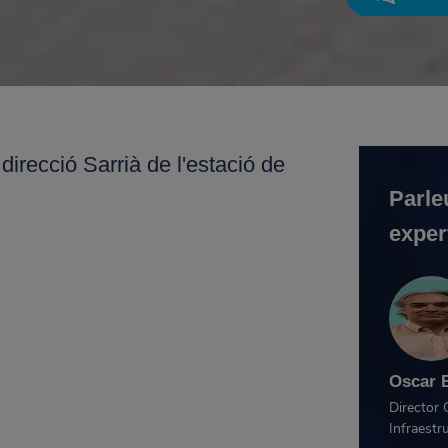
direcció Sarrià de l'estació de
Parle
exper
Oscar 
Director 
Infraestr