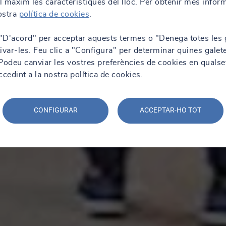
al màxim les característiques del lloc. Per obtenir més infor
nostra
política de cookies
.
 "D'acord" per acceptar aquests termes o "Denega totes les 
ivar-les. Feu clic a "Configura" per determinar quines galet
. Podeu canviar les vostres preferències de cookies en qualse
edint a la nostra política de cookies.
CONFIGURAR
ACCEPTAR-HO TOT