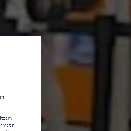
em i
litzem
ermetin