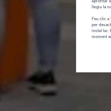
aprofitar 
llegiu la 
Feu clic a
per desact
instal·lar
moment acc