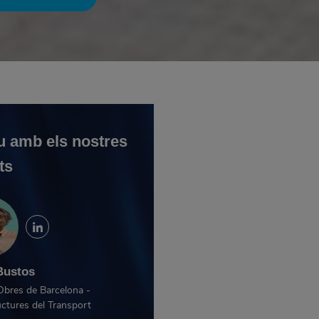
u amb els nostres
ts
Bustos
Obres de Barcelona -
uctures del Transport