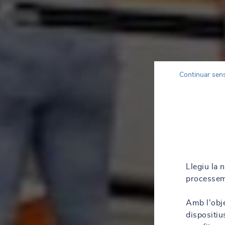
Continuar sen
Llegiu la 
processem
Amb l'obje
dispositiu