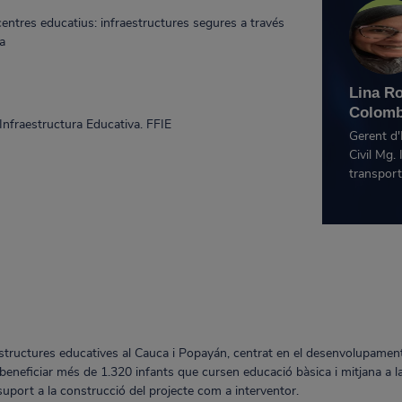
entres educatius: infraestructures segures a través
ra
Lina R
Colomb
nfraestructura Educativa. FFIE
Gerent d'
Civil Mg. 
transport
S
raestructures educatives al Cauca i Popayán, centrat en el desenvolupame
 beneficiar més de 1.320 infants que cursen educació bàsica i mitjana a 
port a la construcció del projecte com a interventor.