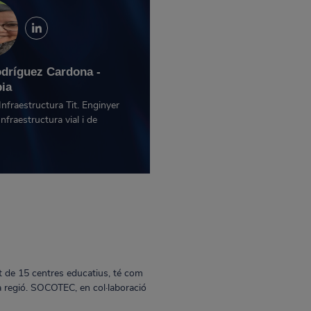
odríguez Cardona -
ia
Infraestructura Tit. Enginyer
Infraestructura vial i de
nt de 15 centres educatius, té com
la regió. SOCOTEC, en col·laboració