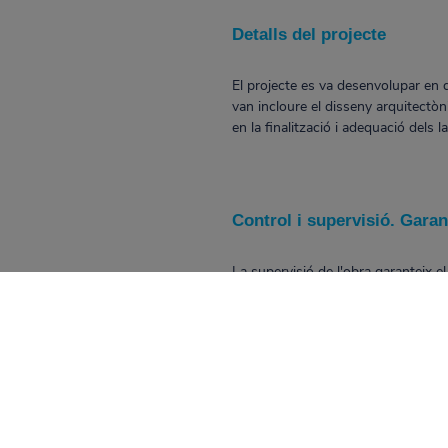
Detalls del projecte
El projecte es va desenvolupar en 
van incloure el disseny arquitectònic
en la finalització i adequació dels
Control i supervisió. Garan
La supervisió de l'obra garanteix e
pel Fons de Finançament de la Infr
Verificar que l'execució de l'obr
Controlar el compliment dels ter
Supervisar que els materials i l
Garantir el compliment de les n