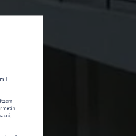
em i
litzem
ermetin
mació,