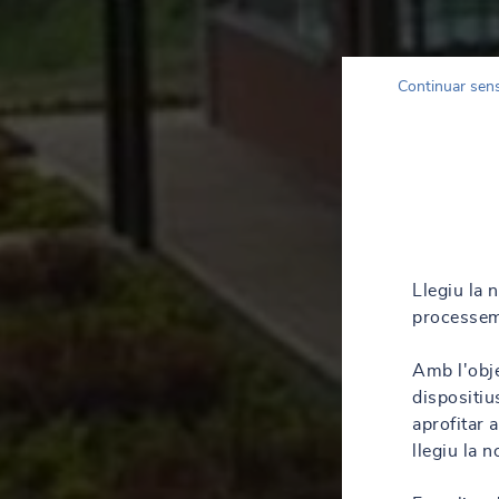
Continuar sen
Llegiu la 
processem
Amb l'obje
dispositiu
aprofitar 
llegiu la 