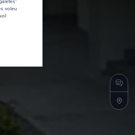
galetes"
es voleu
vol