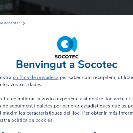
se acceptar
Benvingut a Socotec
nostra
política de privadesa
per saber com recopilem, utilitz
 les vostres dades.
ctiu de millorar la vostra experiència al nostre lloc web, uti
s de seguiment i galetes per generar estadístiques que us p
al màxim les característiques del lloc. Per obtenir més infor
nostra
política de cookies
.