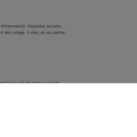
 d'intervenció. Aquestes accions
ent del col·legi. A més, es va centrar
nt l'execució de l'obra requerits