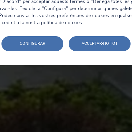
 "D'acord" per acceptar aquests termes o "Denega totes les 
ivar-les. Feu clic a "Configura" per determinar quines galet
. Podeu canviar les vostres preferències de cookies en qualse
edint a la nostra política de cookies.
CONFIGURAR
ACCEPTAR-HO TOT