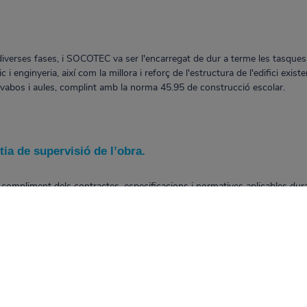
diverses fases, i SOCOTEC va ser l'encarregat de dur a terme les tasques
 i enginyeria, així com la millora i reforç de l'estructura de l'edifici exist
 lavabos i aules, complint amb la norma 45.95 de construcció escolar.
tia de supervisió de l’obra.
l compliment dels contractes, especificacions i normatives aplicables dura
aestructura Educativa – FFIE. Les seves funcions inclouen:
a es realitzi segons els plànols i especificacions tècniques establertes.
minis i el calendari programat de l'obra.
a qualitat de la mà d'obra siguin els adequats.
ormes de seguretat i prevenció de riscos laborals.