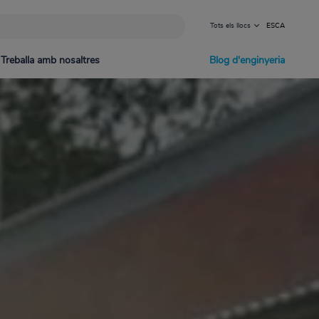
Tots els llocs
ES
CA
Treballa amb nosaltres
Blog d'enginyeria
nd Gas
diment de denúncia d'irregularitats
als Hidroelèctriques