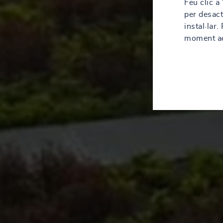
Feu clic a
per desact
instal·lar
moment acc