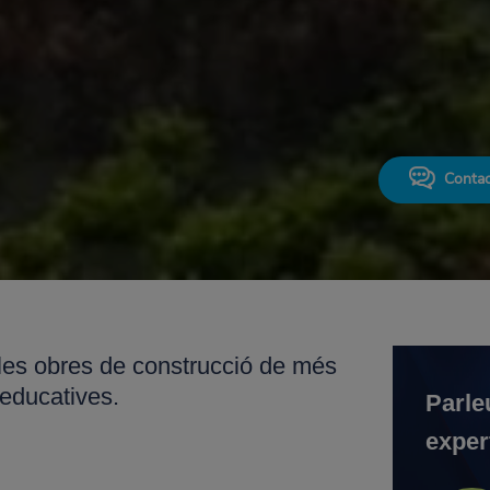
Contac
 les obres de construcció de més
 educatives.
Parle
exper