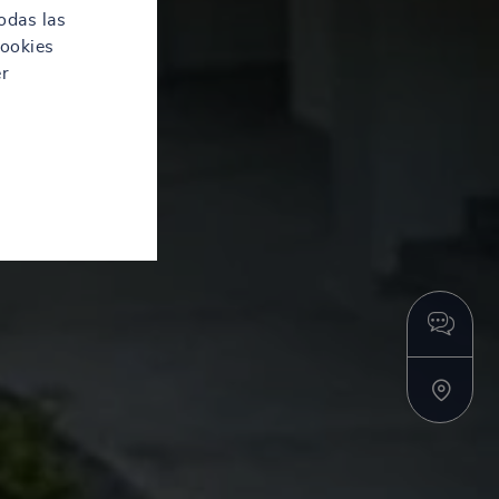
odas las
cookies
er