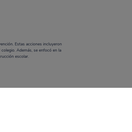
vención. Estas acciones incluyeron
el colegio. Además, se enfocó en la
rucción escolar.
 durante la ejecución de la obra