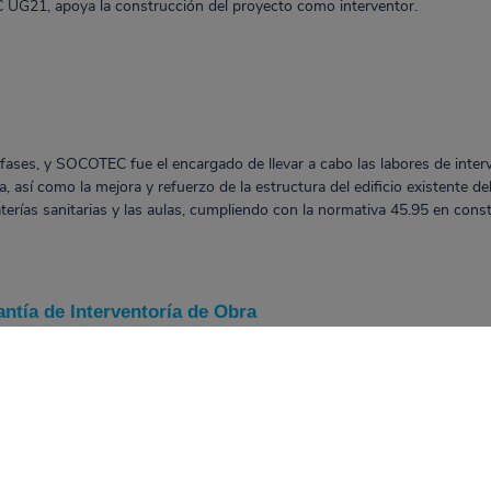
 UG21, apoya la construcción del proyecto como interventor.
s fases, y SOCOTEC fue el encargado de llevar a cabo las labores de inter
ía, así como la mejora y refuerzo de la estructura del edificio existente d
terías sanitarias y las aulas, cumpliendo con la normativa 45.95 en const
antía de Interventoría de Obra
 cumplimiento de los contratos, especificaciones y normativas aplicables
amiento de la Infraestructura Educativa – FFIE. Sus funciones incluyen:
 obra se realice según los planos y especificaciones técnicas establecidas.