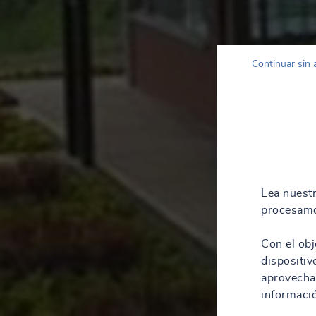
Continuar sin 
Lea nuest
procesamo
Con el obj
dispositiv
aprovechar
informació