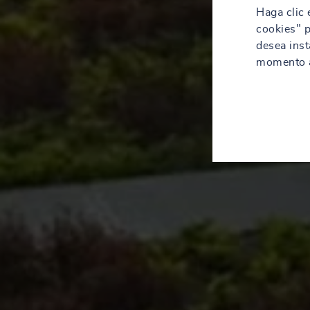
Haga clic 
cookies" p
desea inst
momento a