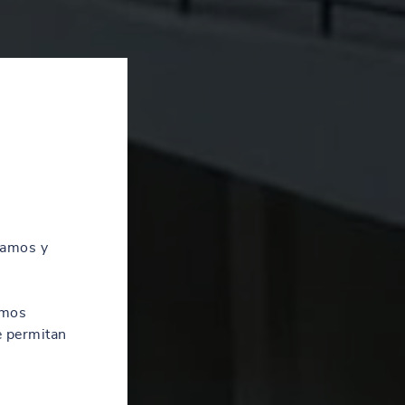
zamos y
amos
e permitan