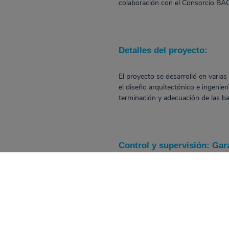
colaboración con el Consorcio BAC
Detalles del proyecto:
El proyecto se desarrolló en varia
el diseño arquitectónico e ingenier
terminación y adecuación de las ba
Control y supervisión: Gar
La interventoría de obra asegura el
requeridos por el Fondo de Financi
Verificar que la ejecución de la