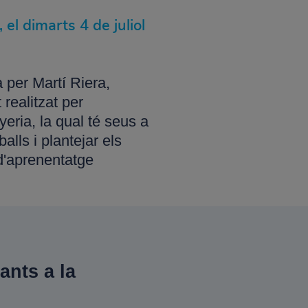
l dimarts 4 de juliol
 per Martí Riera,
realitzat per
eria, la qual té seus a
lls i plantejar els
 d'aprenentatge
nts a la