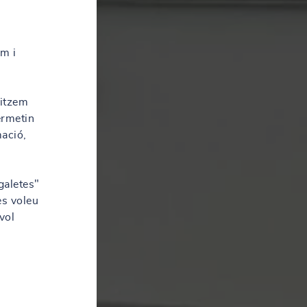
em i
litzem
ermetin
mació,
galetes"
es voleu
vol