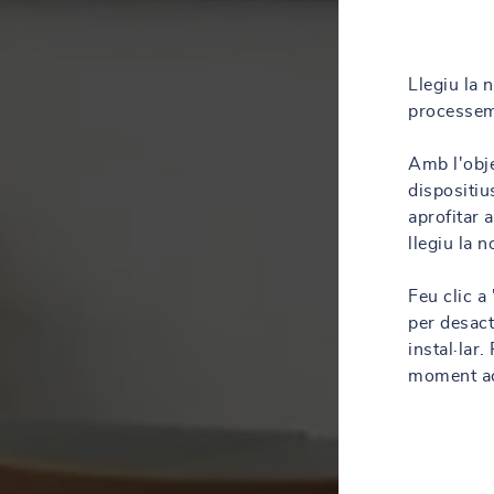
Llegiu la 
processem
Amb l'obje
dispositiu
aprofitar 
llegiu la 
Feu clic a
per desact
instal·lar
moment acc