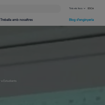
Tots els llocs
ES
CA
Treballa amb nosaltres
Blog d'enginyeria
nd Gas
diment de denúncia d'irregularitats
als Hidroelèctriques
 a Estudiants