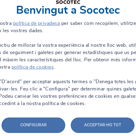
Benvingut a Socotec
nostra
política de privadesa
per saber com recopilem, utilitz
 les vostres dades.
ctiu de millorar la vostra experiència al nostre lloc web, uti
s de seguiment i galetes per generar estadístiques que us p
al màxim les característiques del lloc. Per obtenir més infor
nostra
política de cookies
.
 "D'acord" per acceptar aquests termes o "Denega totes les 
ivar-les. Feu clic a "Configura" per determinar quines galet
. Podeu canviar les vostres preferències de cookies en qualse
edint a la nostra política de cookies.
CONFIGURAR
ACCEPTAR-HO TOT