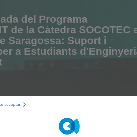
ada del Programa
 de la Càtedra SOCOTEC a
de Saragossa: Suport i
er a Estudiants d'Enginyeri
t
se acceptar