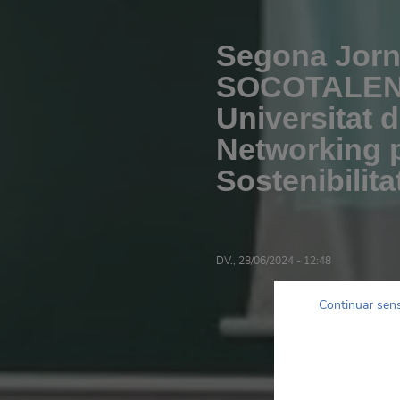
Segona Jorn
SOCOTALENT
Universitat 
Networking p
Sostenibilita
DV., 28/06/2024 - 12:48
Continuar sen