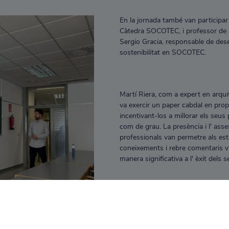
En la jornada també van participar
Càtedra SOCOTEC, i professor de l
Sergio Gracia, responsable de de
sostenibilitat en SOCOTEC.
Martí Riera, com a expert en arquite
va exercir un paper cabdal en pro
incentivant-los a millorar els seus
com de grau. La presència i l' ass
professionals van permetre als est
coneixements i rebre comentaris v
manera significativa a l' èxit dels