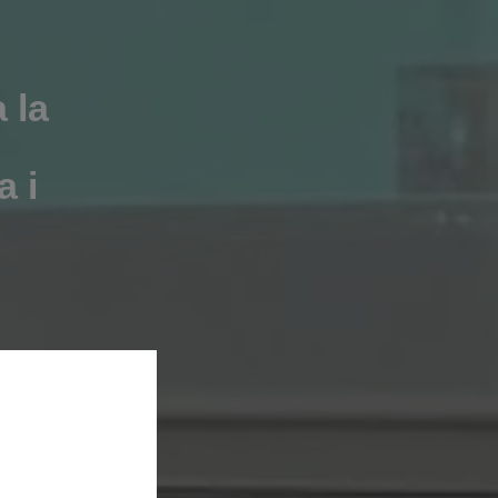
 la
a i