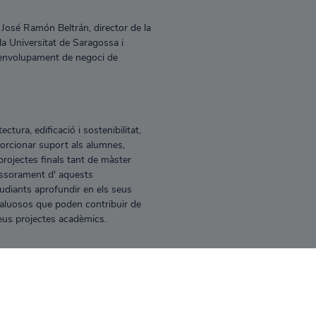
 José Ramón Beltrán, director de la
a Universitat de Saragossa i
senvolupament de negoci de
ctura, edificació i sostenibilitat,
porcionar suport als alumnes,
 projectes finals tant de màster
essorament d' aquests
udiants aprofundir en els seus
aluosos que poden contribuir de
 seus projectes acadèmics.