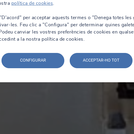
nostra
política de cookies
.
 "D'acord" per acceptar aquests termes o "Denega totes les 
ivar-les. Feu clic a "Configura" per determinar quines galet
. Podeu canviar les vostres preferències de cookies en qualse
edint a la nostra política de cookies.
CONFIGURAR
ACCEPTAR-HO TOT