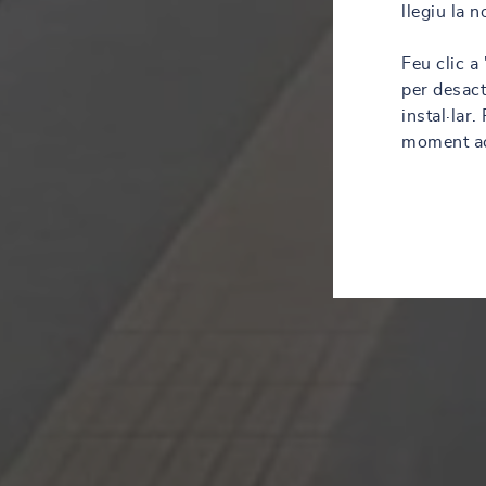
llegiu la 
Feu clic a
per desact
instal·lar
moment acc