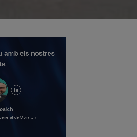
u amb els nostres
ts
osich
General de Obra Civil i
ó