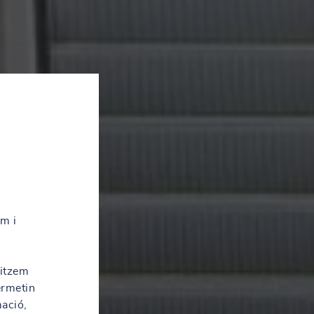
em i
litzem
ermetin
mació,