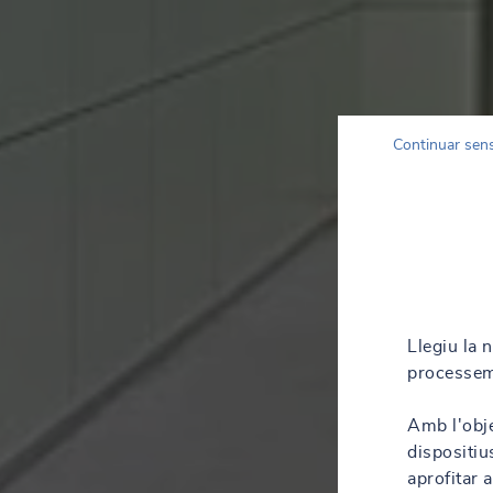
Continuar sen
Llegiu la 
processem
Amb l'obje
dispositiu
aprofitar 