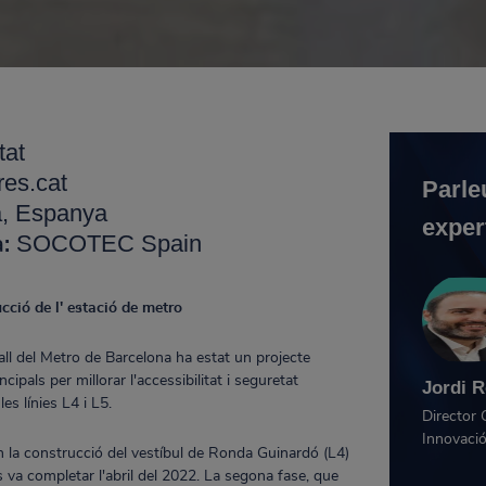
tat
res.cat
Parle
, Espanya
exper
SOCOTEC Spain
a:
cció de l' estació de metro
all del Metro de Barcelona ha estat un projecte
ncipals per millorar l'accessibilitat i seguretat
Jordi R
es línies L4 i L5.
Director 
Innovaci
en la construcció del vestíbul de Ronda Guinardó (L4)
es va completar l'abril del 2022. La segona fase, que