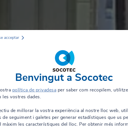
se acceptar
Benvingut a Socotec
nostra
política de privadesa
per saber com recopilem, utilitz
 les vostres dades.
ctiu de millorar la vostra experiència al nostre lloc web, uti
s de seguiment i galetes per generar estadístiques que us p
al màxim les característiques del lloc. Per obtenir més infor