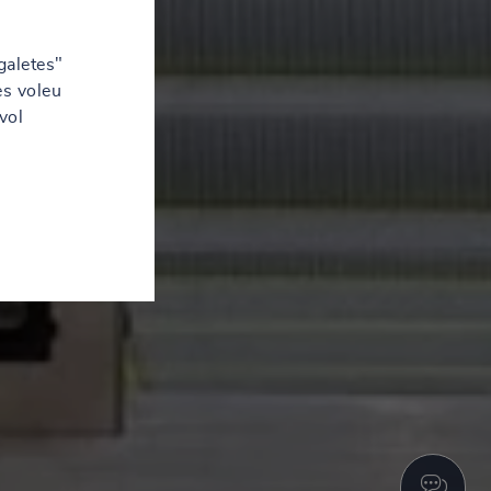
galetes"
es voleu
vol