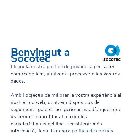
11/06/2026 - 09:16
Benvingut a
SOCOTEC nombra a Antonio Sánchez Gea
Socotec
nuevo director de Ciudades, Edificación y
Energía
Llegiu la nostra
política de privadesa
per saber
com recopilem, utilitzem i processem les vostres
Llegeix més
dades.
Amb l'objectiu de millorar la vostra experiència al
nostre lloc web, utilitzem dispositius de
seguiment i galetes per generar estadístiques que
us permetin aprofitar al màxim les
característiques del lloc. Per obtenir més
informació, llegiu la nostra
política de cookies
.