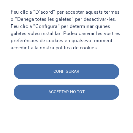
Feu clic a "D'acord" per acceptar aquests termes
o "Denega totes les galetes" per desactivar-les.
Feu clic a "Configura" per determinar quines
galetes voleu instal·lar. Podeu canviar les vostres
preferències de cookies en qualsevol moment
accedint a la nostra política de cookies.
29/04/2024 - 13:28
SOCOTEC en Construmat 2024: Soluciones
prácticas para la construcción del futuro
CONFIGURAR
Llegeix més
ACCEPTAR-HO TOT