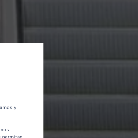
zamos y
amos
e permitan