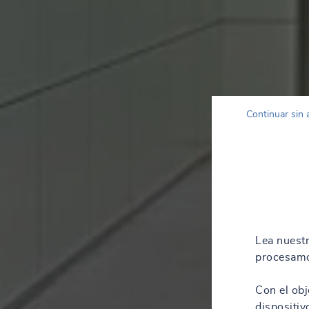
Continuar sin 
Lea nuest
procesamo
Con el obj
dispositiv