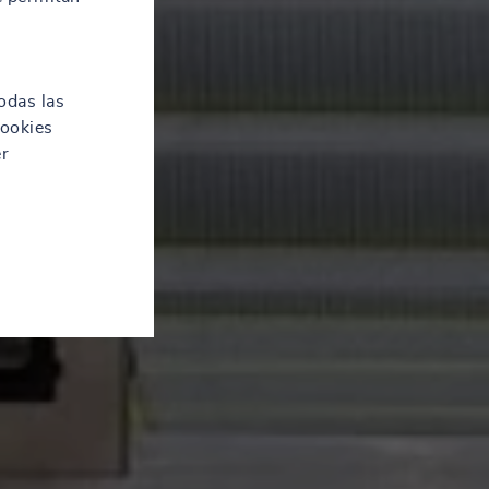
odas las
cookies
er