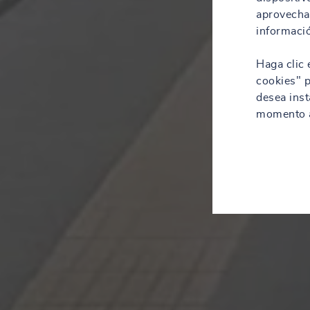
aprovechar
informació
Haga clic 
cookies" p
desea inst
momento a