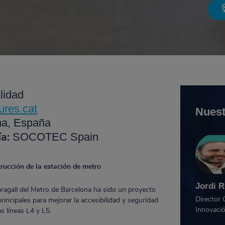
lidad
ures.cat
Nuest
na, España
SOCOTEC Spain
ía:
rucción de la estación de metro
Jordi R
ragall del Metro de Barcelona ha sido un proyecto
Director 
principales para mejorar la accesibilidad y seguridad
Innovaci
s líneas L4 y L5.