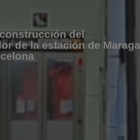
construcción del
or de la estación de Maragal
rcelona