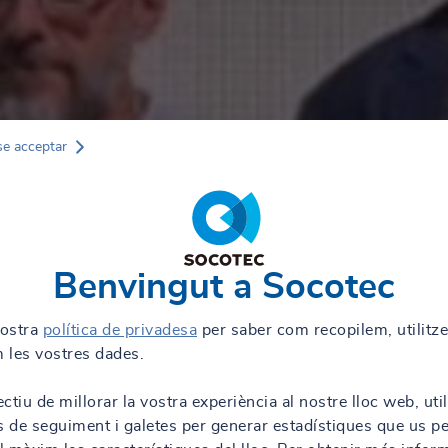
se acceptar
Benvingut a Socotec
nostra
política de privadesa
per saber com recopilem, utilitz
 les vostres dades.
ctiu de millorar la vostra experiència al nostre lloc web, uti
s de seguiment i galetes per generar estadístiques que us p