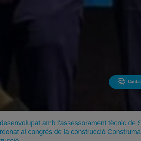
Contac
p, desenvolupat amb l'assessorament tècnic d
rdonat al congrés de la construcció Construma
trucció.