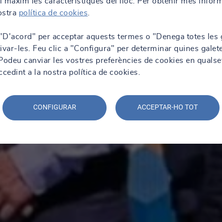
al màxim les característiques del lloc. Per obtenir més infor
nostra
política de cookies
.
 "D'acord" per acceptar aquests termes o "Denega totes les 
ivar-les. Feu clic a "Configura" per determinar quines galet
. Podeu canviar les vostres preferències de cookies en qualse
edint a la nostra política de cookies.
CONFIGURAR
ACCEPTAR-HO TOT