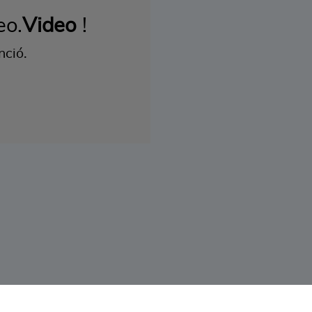
eo.
Video
!
nció.