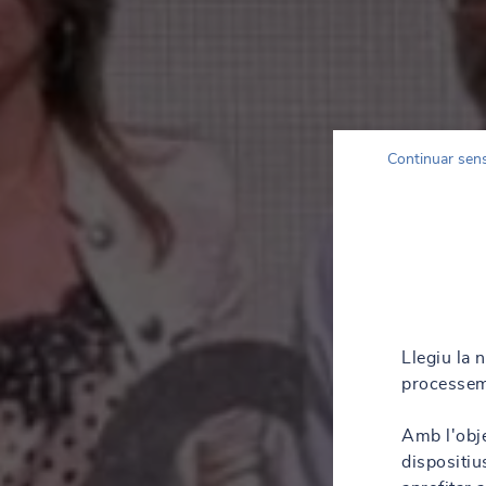
Continuar sen
Llegiu la 
processem
Amb l'obje
dispositiu