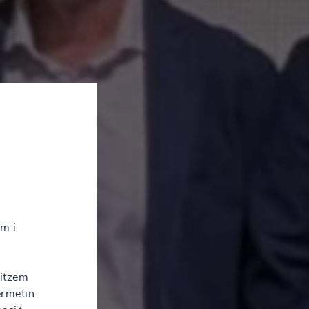
em i
litzem
ermetin