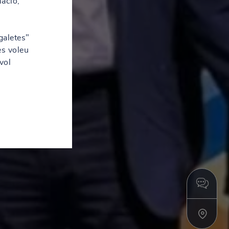
mació,
galetes"
es voleu
vol