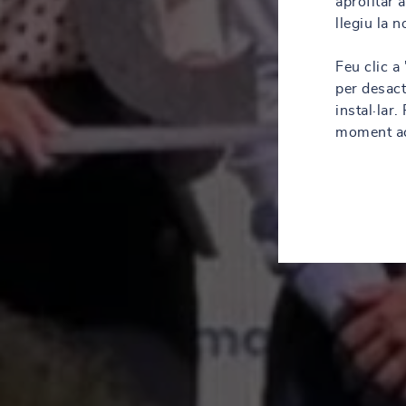
aprofitar 
llegiu la 
Feu clic a
per desact
instal·lar
moment acc