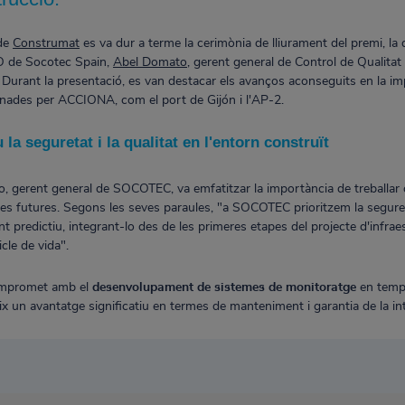
 de
Construmat
es va dur a terme la cerimònia de lliurament del premi, la
O de Socotec Spain,
Abel Domato
, gerent general de Control de Qualitat
 Durant la presentació, es van destacar els avanços aconseguits en la i
onades per ACCIONA, com el port de Gijón i l'AP-2.
a seguretat i la qualitat en l'entorn construït
 gerent general de SOCOTEC, va emfatitzar la importància de treballar ca
es futures. Segons les seves paraules, "a SOCOTEC prioritzem la seguretat, 
t predictiu, integrant-lo des de les primeres etapes del projecte d'infrae
icle de vida".
ompromet amb el
desenvolupament de sistemes de monitoratge
en temps
ix un avantatge significatiu en termes de manteniment i garantia de la int