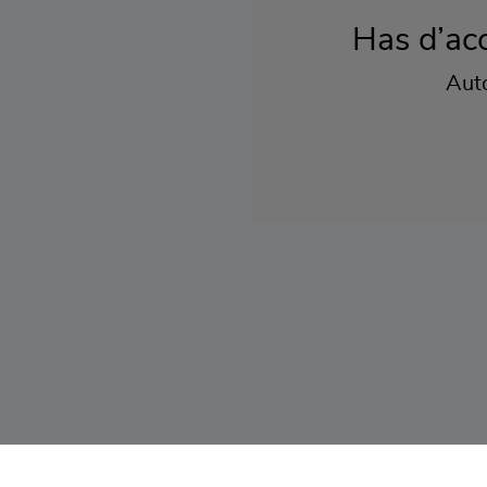
Has d’acc
Auto