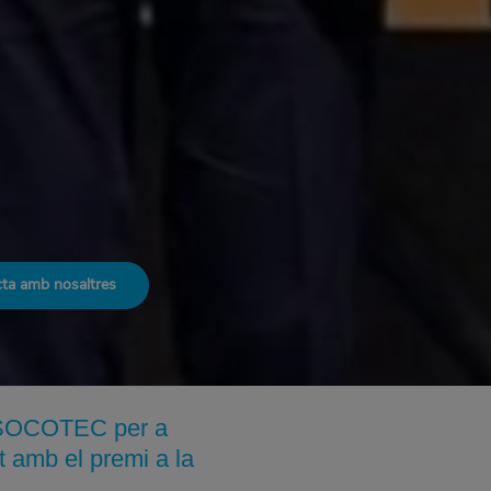
ta amb nosaltres
e SOCOTEC per a
t amb el premi a la