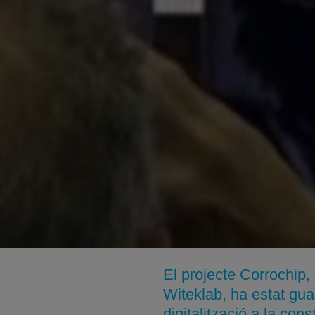
El projecte Corrochi
Witeklab, ha estat gua
digitalització a la cons