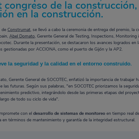
 congreso de la construcción,
ción en la construcción.
n de
Construmat
, se llevó a cabo la ceremonia de entrega del premio, la c
pain,
Abel Domato
, Gerente General de Testing, Inspections, Monitoring
ocotec. Durante la presentación, se destacaron los avances logrados en 
ras gestionadas por ACCIONA, como el puerto de Gijón y la AP2.
e la seguridad y la calidad en el entorno construido.
to, Gerente General de SOCOTEC, enfatizó la importancia de trabajar hac
e las futuras. Según sus palabras, "en SOCOTEC priorizamos la seguridad, 
tenimiento predictivo, integrándolo desde las primeras etapas del proyect
largo de todo su ciclo de vida".
ompromete con el
desarrollo de sistemas de monitoreo
en tiempo real de
va en términos de mantenimiento y garantía de la integridad estructural.