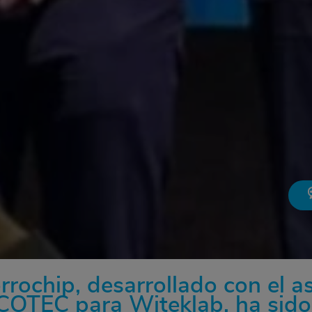
rrochip, desarrollado con el 
COTEC para Witeklab, ha sid