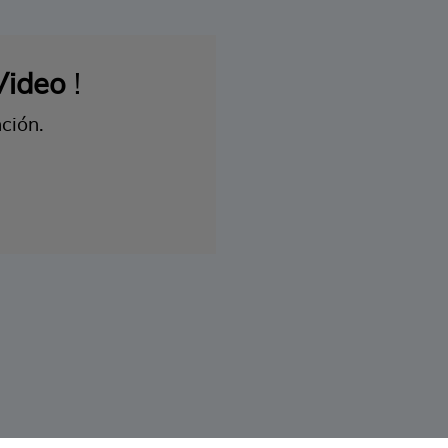
Video
!
ción.