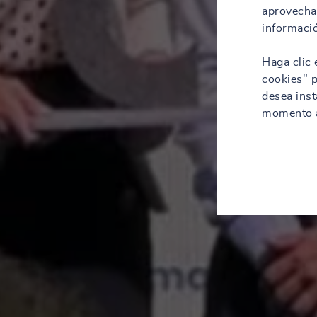
aprovechar
informació
Haga clic 
cookies" p
desea inst
momento a