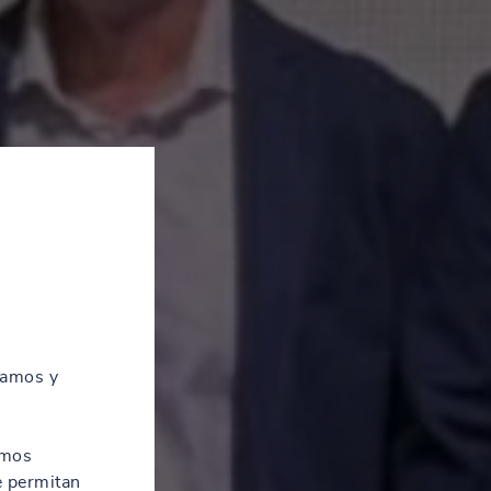
zamos y
amos
e permitan