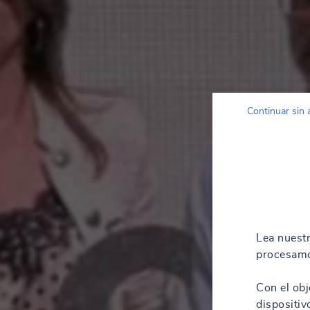
Continuar sin 
Lea nuest
procesamo
Con el obj
dispositiv