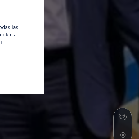
odas las
cookies
er