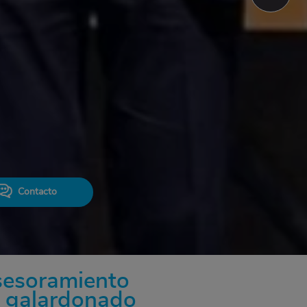
Contacto
asesoramiento
o galardonado