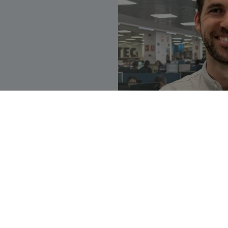
El estudi
“ODS Any 8. Rentabilita
món, constata que cada dia hi ha 