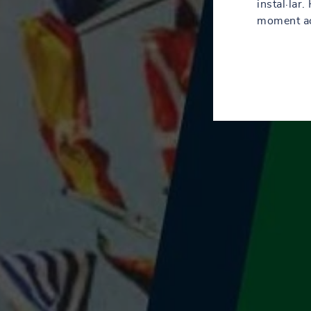
instal·lar
moment acc