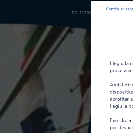
Continuar sen
DC., 11/10/2023 - 12:56
Llegiu la 
processem
Amb l'obje
dispositiu
aprofitar 
llegiu la 
Feu clic a
per desact