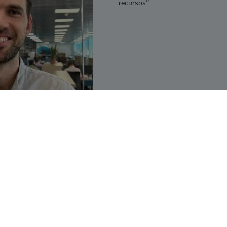
recursos".
t Econòmica i Agenda 2030
" del Pacte Mundial d'Espanya, que es va basa
més empreses que estableixen compromisos quantificables i mesuren el