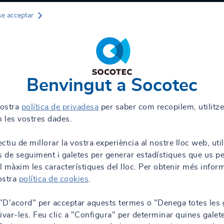
se acceptar
Benvingut a Socotec
nostra
política de privadesa
per saber com recopilem, utilitz
 les vostres dades.
ctiu de millorar la vostra experiència al nostre lloc web, uti
s de seguiment i galetes per generar estadístiques que us p
al màxim les característiques del lloc. Per obtenir més infor
nostra
política de cookies
.
 "D'acord" per acceptar aquests termes o "Denega totes les 
ivar-les. Feu clic a "Configura" per determinar quines galet