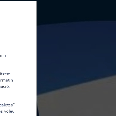
em i
litzem
ermetin
mació,
galetes"
es voleu