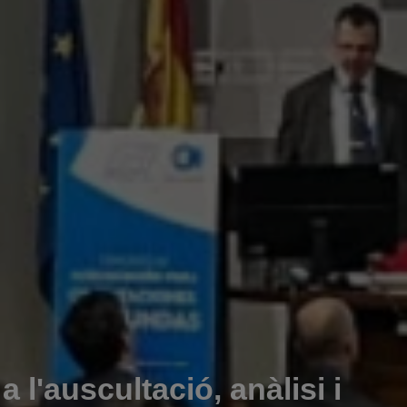
 l'auscultació, anàlisi i