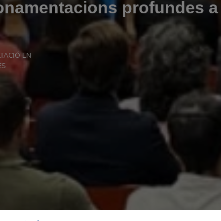
fonamentacions profundes a
LTACIÓ EN
ES