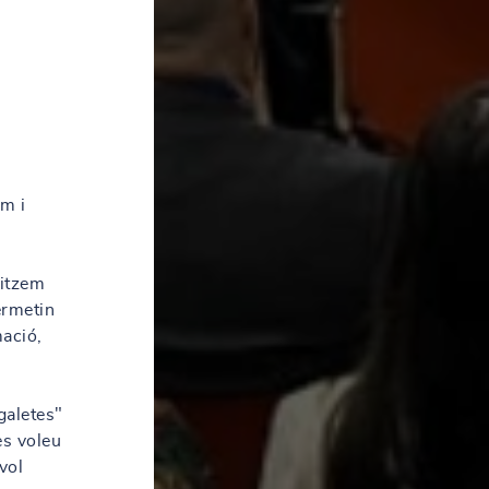
em i
litzem
ermetin
mació,
galetes"
es voleu
vol