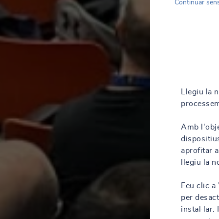
Continuar sen
Llegiu la 
processem
Amb l'obje
dispositiu
aprofitar 
llegiu la 
Feu clic a
per desact
instal·lar