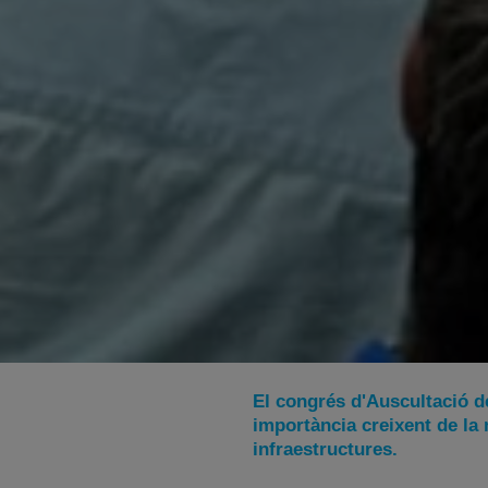
El congrés d'Auscultació 
importància creixent de la 
infraestructures.