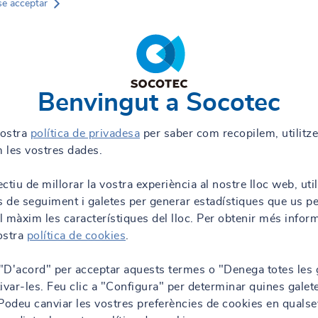
se acceptar
Benvingut a Socotec
nostra
política de privadesa
per saber com recopilem, utilitz
 les vostres dades.
ctiu de millorar la vostra experiència al nostre lloc web, uti
s de seguiment i galetes per generar estadístiques que us p
al màxim les característiques del lloc. Per obtenir més infor
nostra
política de cookies
.
 "D'acord" per acceptar aquests termes o "Denega totes les 
ivar-les. Feu clic a "Configura" per determinar quines galet
. Podeu canviar les vostres preferències de cookies en qualse