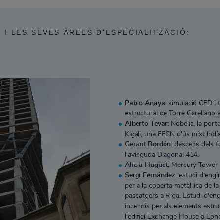
I LES SEVES ÀREES D'ESPECIALITZACIÓ:
Pablo Anaya:
simulació CFD i t
estructural de Torre Garellano a
Alberto Tevar:
Nobelia, la porta
Kigali, una EECN d'ús mixt holísti
Gerant Bordón:
descens dels fo
l'avinguda Diagonal 414.
Alicia Huguet:
Mercury Tower i
Sergi Fernández:
estudi d'engin
per a la coberta metàl·lica de la
passatgers a Riga. Estudi d'eng
incendis per als elements estruc
l'edifici Exchange House a Lon