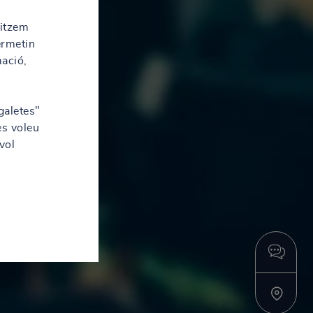
litzem
ermetin
mació,
galetes"
es voleu
vol