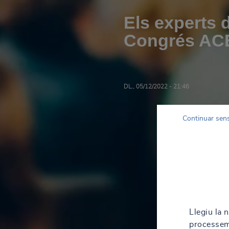
Els experts 
Congrés AC
DL., 05/12/2022 - 21:46
Continuar sen
Llegiu la 
processem