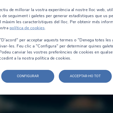
ctiu de millorar la vostra experiència al nostre lloc web, uti
s de seguiment i galetes per generar estadístiques que us p
al màxim les característiques del lloc. Per obtenir més infor
nostra
política de cookies
.
 "D'acord" per acceptar aquests termes o "Denega totes les 
ivar-les. Feu clic a "Configura" per determinar quines galet
. Podeu canviar les vostres preferències de cookies en qualse
edint a la nostra política de cookies.
CONFIGURAR
ACCEPTAR-HO TOT