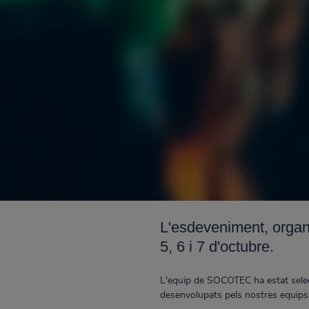
L'esdeveniment, organi
5, 6 i 7 d'octubre.
L'equip de SOCOTEC ha estat selecc
desenvolupats pels nostres equips