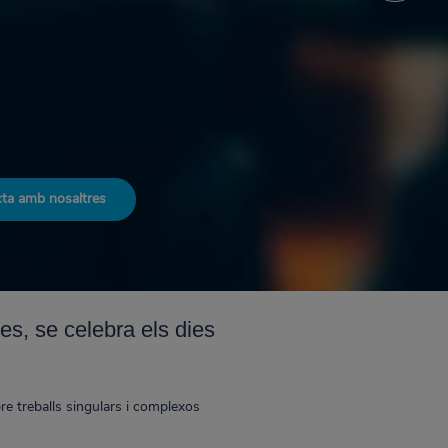
ta amb nosaltres
es, se celebra els dies
e treballs singulars i complexos