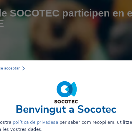
de SOCOTEC participen en e
E
se acceptar
Benvingut a Socotec
nostra
política de privadesa
per saber com recopilem, utilitz
 les vostres dades.