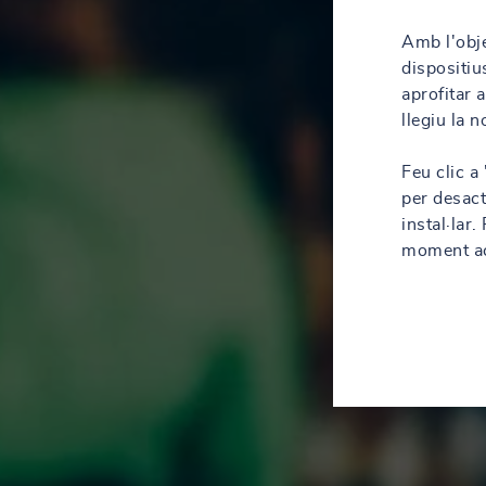
Amb l'obje
dispositiu
aprofitar 
llegiu la 
Feu clic a
per desact
instal·lar
moment acc