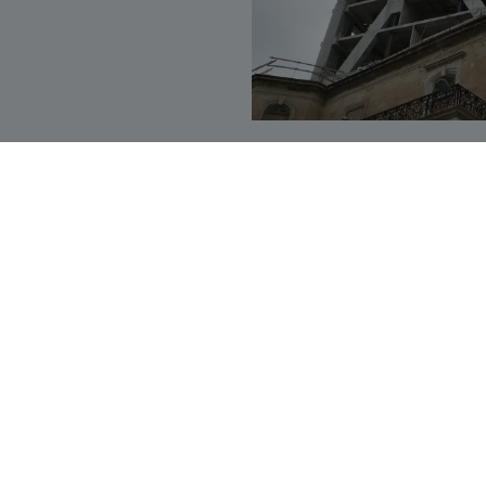
Veure programa:
polsa aquí
.
Amb aquest congrés es pretén realç
desenvolupament de projectes d'edif