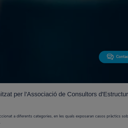
Contac
tzat per l'Associació de Consultors d'Estructur
ionat a diferents categories, en les quals exposaran casos pràctics sobr
.