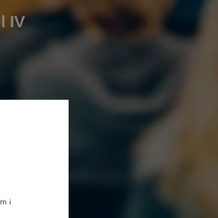
l IV
em i