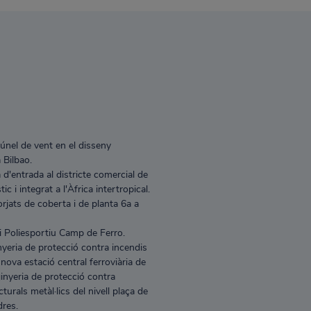
únel de vent en el disseny
 Bilbao.
 d'entrada al districte comercial de
c i integrat a l'Àfrica intertropical.
rjats de coberta i de planta 6a a
 Poliesportiu Camp de Ferro.
yeria de protecció contra incendis
 nova estació central ferroviària de
inyeria de protecció contra
turals metàl·lics del nivell plaça de
dres.