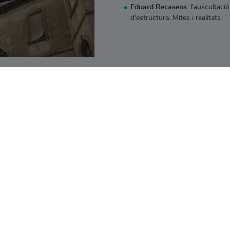
Eduard Recasens:
l'auscultació
d'estructura. Mites i realitats.
ar la figura especialitzada del consultor d'estructures com un expert im
icació i altres infraestructures.