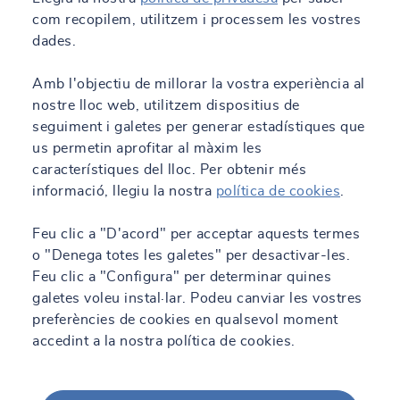
com recopilem, utilitzem i processem les vostres
dades.
Amb l'objectiu de millorar la vostra experiència al
nostre lloc web, utilitzem dispositius de
19/11/2025 - 11:55
seguiment i galetes per generar estadístiques que
us permetin aprofitar al màxim les
SOCOTEC realiza la donación privada más
característiques del lloc. Per obtenir més
grande de datos geotécnicos a un fondo
informació, llegiu la nostra
política de cookies
.
público en Cataluña
Llegeix més
Feu clic a "D'acord" per acceptar aquests termes
o "Denega totes les galetes" per desactivar-les.
Feu clic a "Configura" per determinar quines
galetes voleu instal·lar. Podeu canviar les vostres
preferències de cookies en qualsevol moment
accedint a la nostra política de cookies.