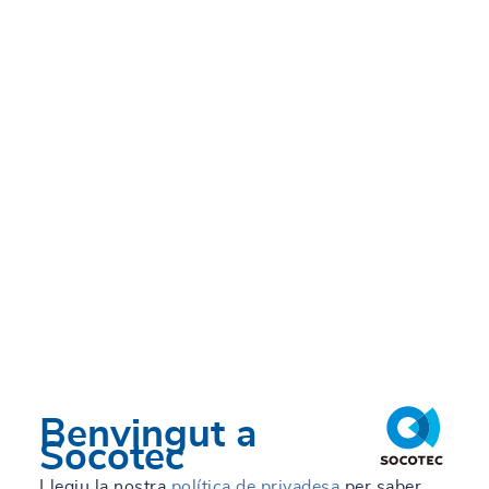
TRUST&TECH
Contacte
Treballa amb nosaltres
Blog d'enginyeria
ES
Related work
Tots els nostres llocs
Benvingut a
Socotec
Llegiu la nostra
política de privadesa
per saber