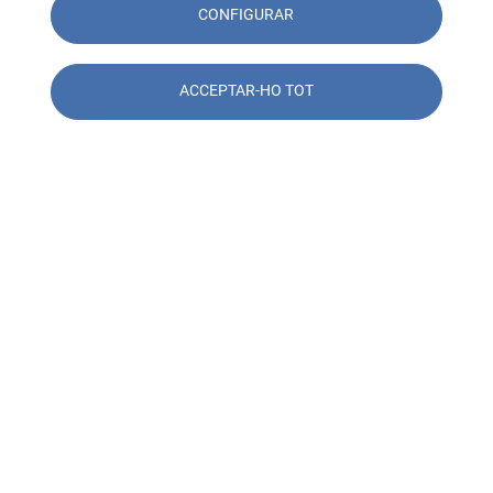
CONFIGURAR
ACCEPTAR-HO TOT
29/04/2024 - 13:28
SOCOTEC en Construmat 2024: Soluciones
prácticas para la construcción del futuro
Llegeix més