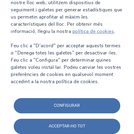
nostre lloc web, utilitzem dispositius de
17 abr. 2024
seguiment i galetes per generar estadístiques que
Calcula la petjada de carboni de la teva
us permetin aprofitar al màxim les
empresa
característiques del lloc. Per obtenir més
informació, llegiu la nostra
política de cookies
.
Llegeix més
Feu clic a "D'acord" per acceptar aquests termes
o "Denega totes les galetes" per desactivar-les.
Feu clic a "Configura" per determinar quines
galetes voleu instal·lar. Podeu canviar les vostres
preferències de cookies en qualsevol moment
accedint a la nostra política de cookies.
CONFIGURAR
ACCEPTAR-HO TOT