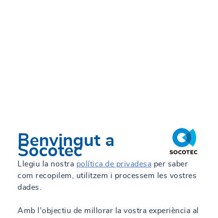
18 abr. 2024
Com detectar i mitigar els efectes del gas
radó
Llegeix més
Benvingut a
Socotec
Llegiu la nostra
política de privadesa
per saber
com recopilem, utilitzem i processem les vostres
dades.
Amb l'objectiu de millorar la vostra experiència al