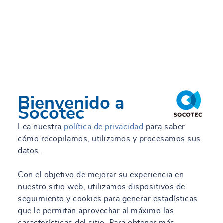
17 Abr 2024
Calcula la huella de carbono de tu empresa
Leer más
Bienvenido a
Socotec
Lea nuestra
política de privacidad
para saber
cómo recopilamos, utilizamos y procesamos sus
datos.
Con el objetivo de mejorar su experiencia en
nuestro sitio web, utilizamos dispositivos de
seguimiento y cookies para generar estadísticas
que le permitan aprovechar al máximo las
características del sitio. Para obtener más
04 Mar 2024