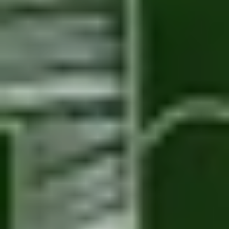
TRUST&TECH
Trabaja con nosotros
Blog de Ingeniería
ES
Otros países