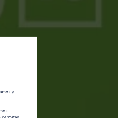
zamos y
amos
e permitan