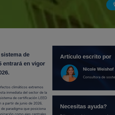
 sistema de
Artículo escrito por
5 entrará en vigor
Nicole Weishof
026.
Consultora de soste
efectos climáticos extremos
ta inmediata del sector de la
 sistema de certificación LEED
a partir de junio de 2026,
Necesitas ayuda?
o de paradigma que posiciona
bonización como ejes centrales.