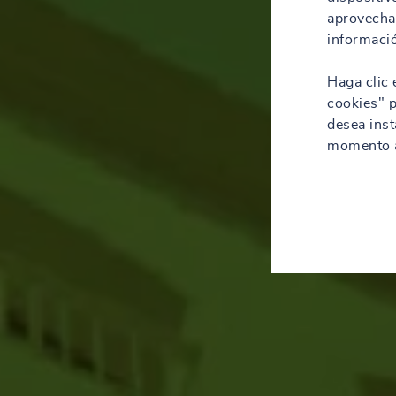
aprovechar
informació
Haga clic 
cookies" p
desea inst
momento a