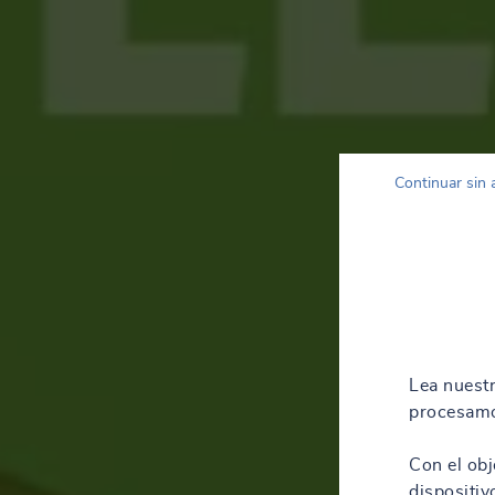
Continuar sin 
Lea nuest
procesamo
Con el obj
dispositiv