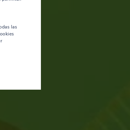
odas las
cookies
er