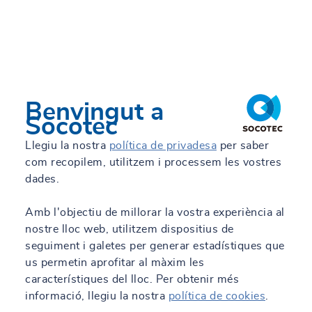
video.
contact-form
!
TRUST&TECH
Autoritza les nostres cookies per
accedir a aquesta funció.
Treballa amb nosaltres
Blog d'enginyeria
Benvingut a
AUTORIZAR
Socotec
Llegiu la nostra
política de privadesa
per saber
ES
com recopilem, utilitzem i processem les vostres
dades.
Tots els nostres llocs
Amb l'objectiu de millorar la vostra experiència al
nostre lloc web, utilitzem dispositius de
seguiment i galetes per generar estadístiques que
us permetin aprofitar al màxim les
característiques del lloc. Per obtenir més
informació, llegiu la nostra
política de cookies
.