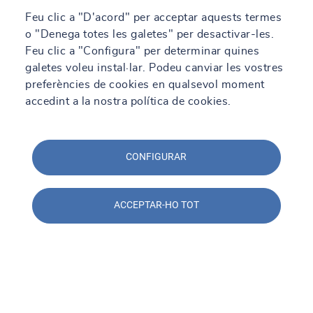
SOCOTEC Spain
Feu clic a "D'acord" per acceptar aquests termes
o "Denega totes les galetes" per desactivar-les.
Feu clic a "Configura" per determinar quines
Descobreix la secció
galetes voleu instal·lar. Podeu canviar les vostres
preferències de cookies en qualsevol moment
accedint a la nostra política de cookies.
CONFIGURAR
ACCEPTAR-HO TOT
Serveis