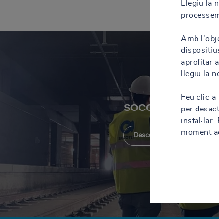
Llegiu la 
processem
Amb l'obje
dispositiu
aprofitar 
llegiu la 
Feu clic a
SOCOTEC Spain
per desact
instal·lar
moment acc
Descobreix la secció