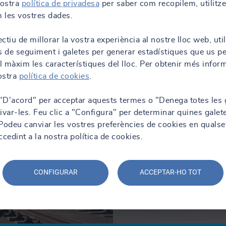
nostra
política de privadesa
per saber com recopilem, utilitz
 les vostres dades.
ctiu de millorar la vostra experiència al nostre lloc web, uti
s de seguiment i galetes per generar estadístiques que us p
al màxim les característiques del lloc. Per obtenir més infor
nostra
política de cookies
.
 "D'acord" per acceptar aquests termes o "Denega totes les 
ivar-les. Feu clic a "Configura" per determinar quines galet
. Podeu canviar les vostres preferències de cookies en qualse
edint a la nostra política de cookies.
CONFIGURAR
ACCEPTAR-HO TOT