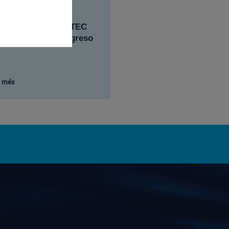
expertos de SOCOTEC
cipan en el IV Congreso
x més