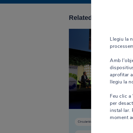
Related work
Llegiu la 
processem
Amb l'obje
dispositiu
aprofitar 
llegiu la 
Feu clic a
per desact
instal·lar
moment acc
Circularidad
Edificación