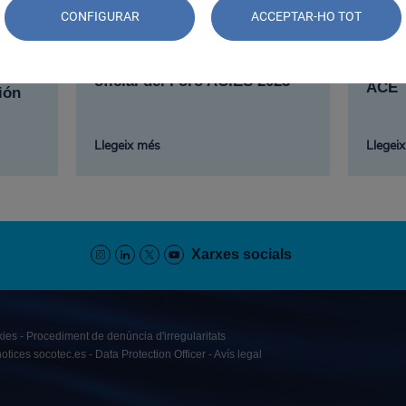
CONFIGURAR
ACCEPTAR-HO TOT
Los 
SOCOTEC, patrocinador
parti
oficial del Foro ACIES 2023
ACE
ión
Llegeix més
Llegei
Xarxes socials
kies
Procediment de denúncia d'irregularitats
notices socotec.es
Data Protection Officer
Avís legal