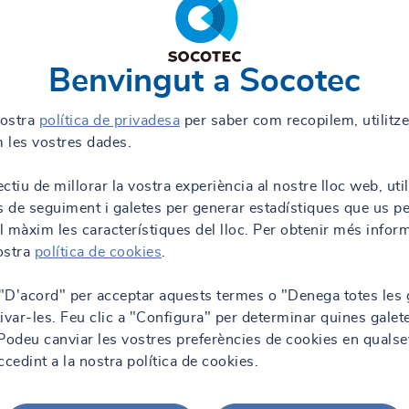
Benvingut a Socotec
nostra
política de privadesa
per saber com recopilem, utilitz
 les vostres dades.
ctiu de millorar la vostra experiència al nostre lloc web, uti
s de seguiment i galetes per generar estadístiques que us p
al màxim les característiques del lloc. Per obtenir més infor
nostra
política de cookies
.
 "D'acord" per acceptar aquests termes o "Denega totes les 
ivar-les. Feu clic a "Configura" per determinar quines galet
. Podeu canviar les vostres preferències de cookies en qualse
edint a la nostra política de cookies.
05/12
13/11/2023 - 11:16