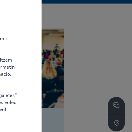
em i
litzem
ermetin
mació,
galetes"
es voleu
vol
/2022 - 15:25