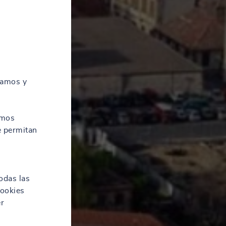
zamos y
amos
e permitan
odas las
cookies
er