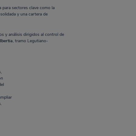
a para sectores clave como la
nsolidada y una cartera de
 y análisis dirigidos al control de
lbertia
, tramo Legutiano-
,
ón
del
mpliar
.