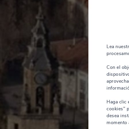
Lea nuest
procesamo
Con el obj
dispositiv
aprovechar
informació
Haga clic 
cookies" p
desea inst
momento a