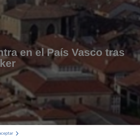
ra en el País Vasco tras
iker
aceptar