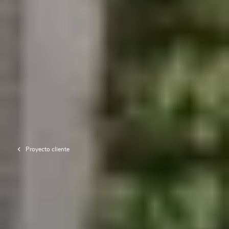
TRUST&TECH
Trabaja con nosotros
Blog de Ingeniería
ES
Proyecto cliente
Otros países