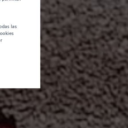
odas las
cookies
er