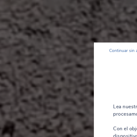
Continuar sin 
Lea nuest
procesamo
Con el obj
dispositiv