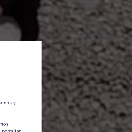
zamos y
amos
e permitan