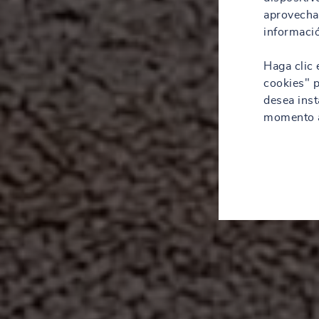
aprovechar
informació
Haga clic 
cookies" p
desea inst
momento a