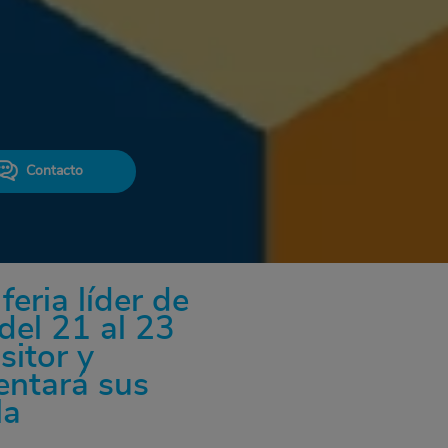
Contacto
eria líder de
del 21 al 23
sitor y
entará sus
la