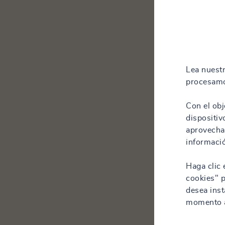
Lea nuest
procesamo
Con el obj
dispositiv
aprovechar
informació
Haga clic 
cookies" p
desea inst
momento a