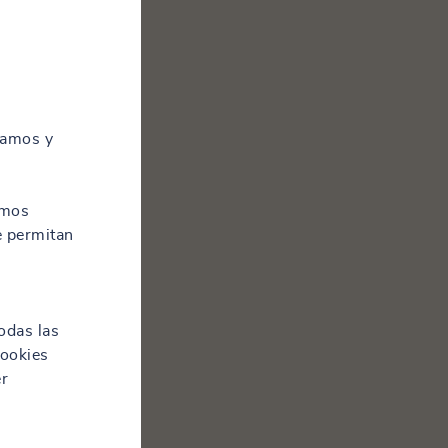
zamos y
amos
e permitan
odas las
cookies
er