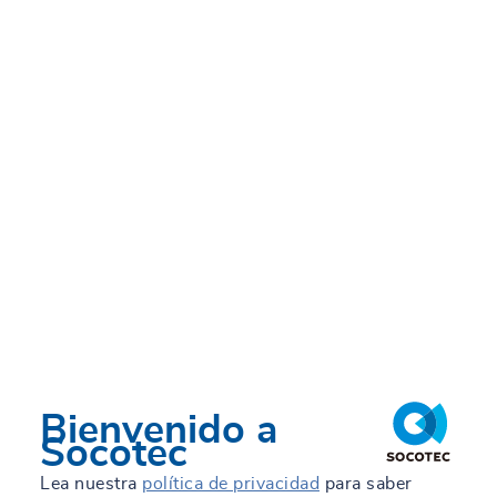
TRUST&TECH
Contacto
Trabaja con nosotros
Blog de Ingeniería
ES
Related work
Otros países
Bienvenido a
Socotec
Lea nuestra
política de privacidad
para saber