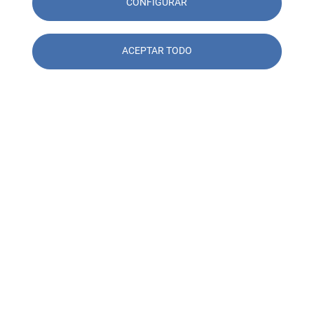
CONFIGURAR
ACEPTAR TODO
23/07/2025 - 15:30
El Vial Estructural de Parc Sagunt II se abre
al tráfico en Valencia, con el respaldo
técnico de SOCOTEC Intercontrol
Leer más