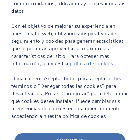
cómo recopilamos, utilizamos y procesamos sus
datos.
Con el objetivo de mejorar su experiencia en
nuestro sitio web, utilizamos dispositivos de
seguimiento y cookies para generar estadísticas
28/05/2026 - 14:59
que le permitan aprovechar al máximo las
El agua en un mundo en transición: el nuevo
características del sitio. Para obtener más
White Paper SOCOTEC
información, lea nuestra
política de cookies
.
Leer más
Haga clic en "Aceptar todo" para aceptar estos
términos o "Denegar todas las cookies" para
desactivarlas. Pulse "Configurar" para determinar
qué cookies desea instalar. Puede cambiar sus
preferencias de cookies en cualquier momento
accediendo a nuestra política de cookies.