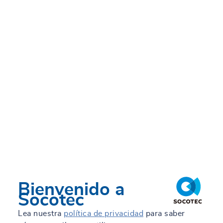
Velindre Cancer Centre de
Gales: un modelo de
ingeniería humanizada
LUN, 18/09/2023 - 11:17
Bienvenido a
Socotec
Lea nuestra
política de privacidad
para saber