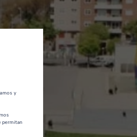
zamos y
amos
e permitan