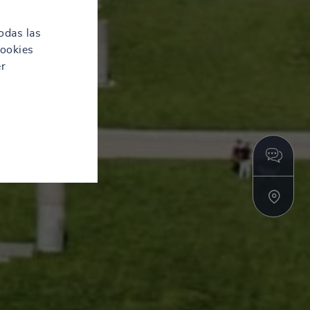
odas las
cookies
er