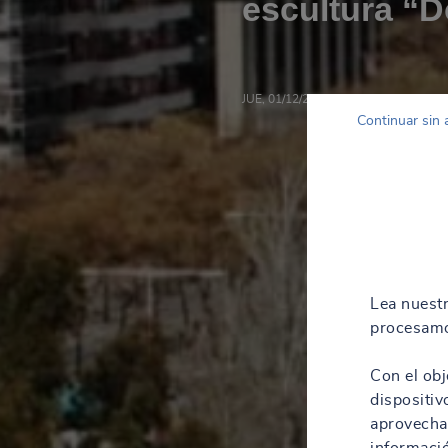
escultura “D
JUE, 01/12/2022 - 15:50
Continuar sin 
Lea nuest
procesamo
Con el obj
dispositiv
aprovechar