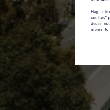
informació
Haga clic 
cookies" p
desea inst
momento a