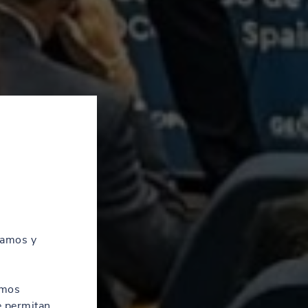
zamos y
amos
e permitan