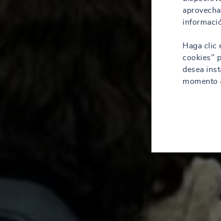
aprovechar
informació
Haga clic 
cookies" p
desea inst
momento a