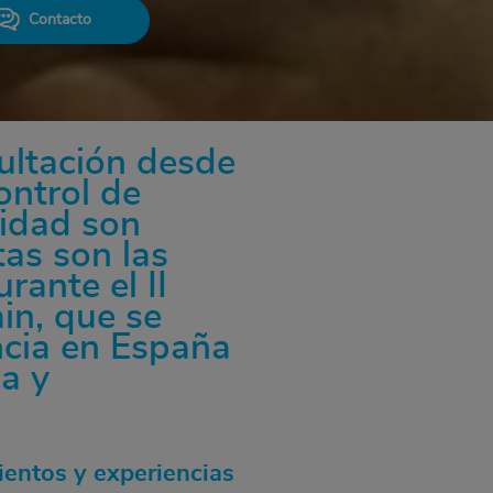
Contacto
ultación desde
ontrol de
lidad son
tas son las
rante el II
n, que se
ncia en España
a y
ientos y experiencias