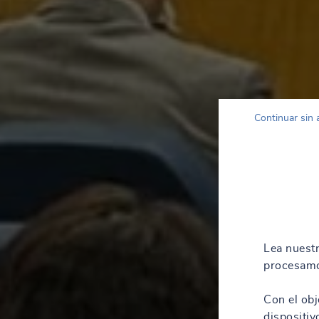
Continuar sin 
Lea nuest
procesamo
Con el obj
dispositiv