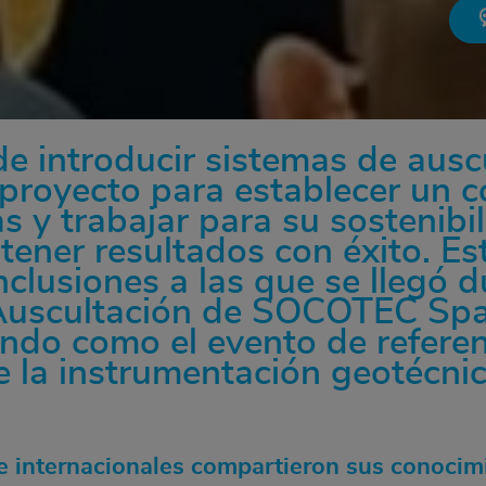
e introducir sistemas de ausc
n proyecto para establecer un c
as y trabajar para su sostenibi
tener resultados con éxito. Es
clusiones a las que se llegó du
uscultación de SOCOTEC Spai
ando como el evento de refere
 la instrumentación geotécnic
e internacionales compartieron sus conocim