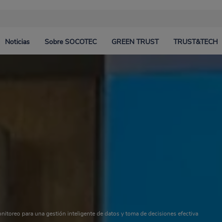
Noticias
Sobre SOCOTEC
GREEN TRUST
TRUST&TECH
ales
Industria
Proyectos en Colombia
SOCOTEC Colombia
Oil a
Proce
Saudí
Logística
Proyectos en España
SOCOTEC Arabia Saudí
Centr
ento
Naval
Responsabilidad Social Corporativa
 civil
Medioambiente
nitoreo para una gestión inteligente de datos y toma de decisiones efectiva