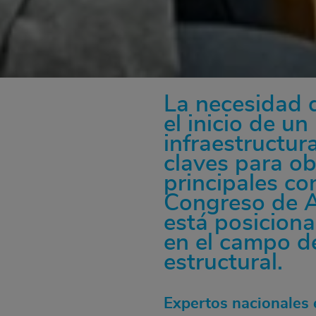
La necesidad d
el inicio de u
infraestructur
claves para ob
principales con
Congreso de A
está posicion
en el campo de
estructural.
Expertos nacionales 