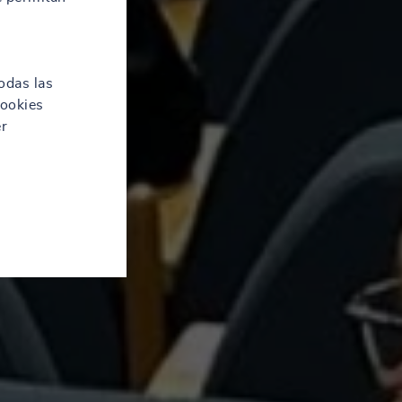
odas las
cookies
er