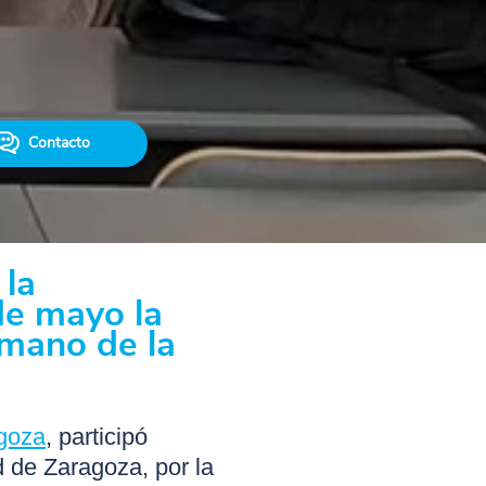
Contacto
 la
de mayo la
 mano de la
goza
, participó
d de Zaragoza, por la