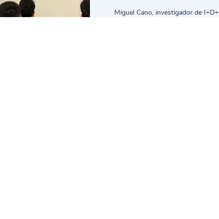
Miguel Cano, investigador de I+D+i
graduado en Química por la Unive
Química orgánica, compartió exper
aplicación práctica de la economía 
través de ejemplos concretos y c
empresa, los alumnos pudieron vi
estos principios pueden transforma
sostenibles y eficientes.
a actividad que contenía preguntas relacionadas con las ponencias realiz
ad de poner a prueba y demostrar los conocimientos adquiridos durante 
én fomentó la participación y la aplicación práctica de los conceptos ap