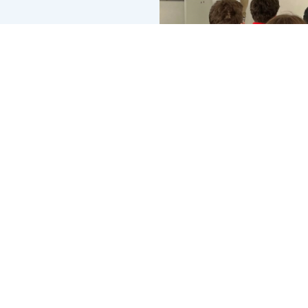
La sesión se cerró con una dinámic
estudiantes tuvieron la oportunid
los temas tratados, sino que tambi