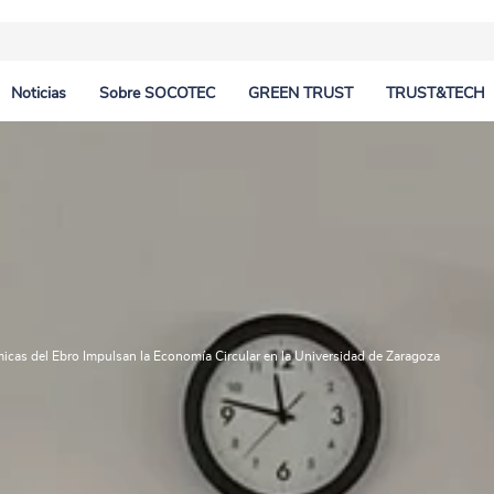
Noticias
Sobre SOCOTEC
GREEN TRUST
TRUST&TECH
ales
Industria
Proyectos en Colombia
SOCOTEC Colombia
Oil a
Proce
Saudí
Logística
Proyectos en España
SOCOTEC Arabia Saudí
Centr
ento
Naval
Responsabilidad Social Corporativa
 civil
Medioambiente
cas del Ebro Impulsan la Economía Circular en la Universidad de Zaragoza