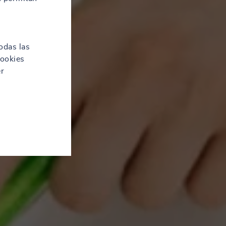
odas las
cookies
er