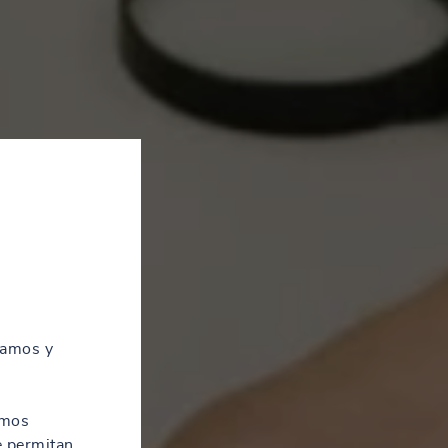
zamos y
amos
e permitan