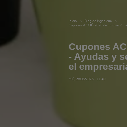
Inicio
Blog de Ingeniería
Cupones ACCIÓ 2026 de innovación ver
Cupones ACC
- Ayudas y s
el empresari
MIÉ, 28/05/2025 - 11:49