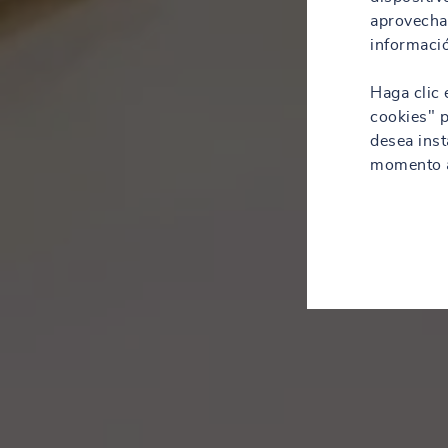
aprovechar
informació
Haga clic 
cookies" p
desea inst
momento a