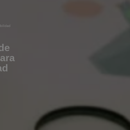
bilidad
de
para
ad