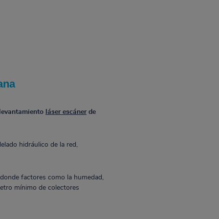
ana
 levantamiento
láser escáner
de
elado hidráulico de la red,
o, donde factores como la humedad,
ámetro mínimo de colectores