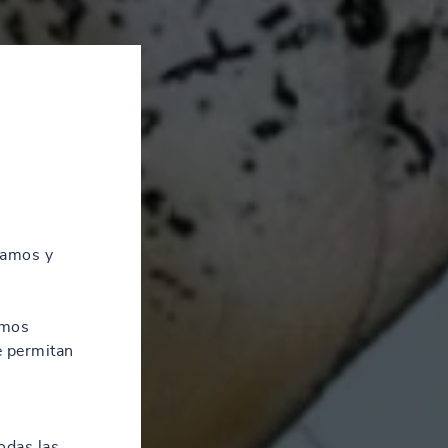
zamos y
amos
e permitan
odas las