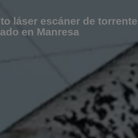
o láser escáner de torrent
llado en Manresa