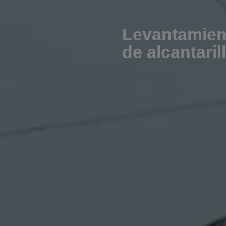
Levantamient
de alcantari