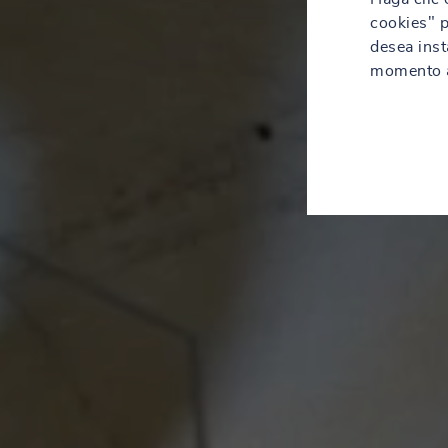
cookies" p
desea inst
momento a