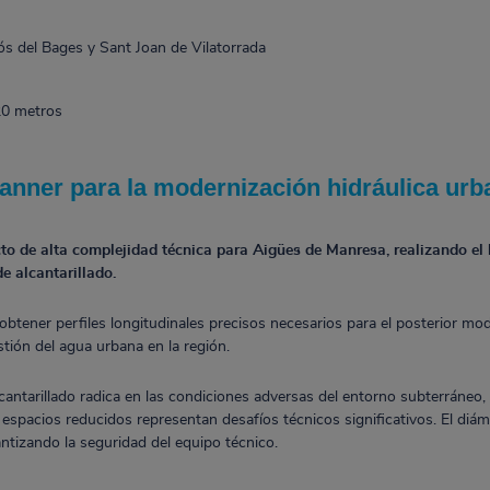
s del Bages y Sant Joan de Vilatorrada
0 metros
canner para la modernización hidráulica urb
o de alta complejidad técnica para Aigües de Manresa, realizando el
de alcantarillado.
obtener perfiles longitudinales precisos necesarios para el posterior mod
stión del agua urbana en la región.
lcantarillado radica en las condiciones adversas del entorno subterráne
os espacios reducidos representan desafíos técnicos significativos. El di
tizando la seguridad del equipo técnico.