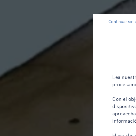
Continuar sin 
Lea nuest
procesamo
Con el obj
dispositiv
aprovechar
informació
Haga clic 