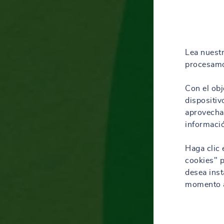
Lea nuest
procesamo
Con el obj
dispositiv
aprovechar
informació
Haga clic 
cookies" p
desea inst
momento a