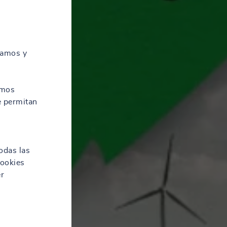
zamos y
amos
e permitan
odas las
cookies
er