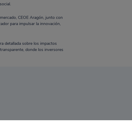
social.
el mercado, CEOE Aragón, junto con
dor para impulsar la innovación,
ra detallada sobre los impactos
transparente, donde los inversores