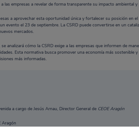
 a las empresas a revelar de forma transparente su impacto ambiental y 
esas a aprovechar esta oportunidad única y fortalecer su posición en 
 evento el 23 de septiembre. La CSRD puede convertirse en un cataliza
a nuevos mercados.
e, se analizará cómo la CSRD exige a las empresas que informen de mane
ividades. Esta normativa busca promover una economía más sostenible y 
isiones más informadas.
venida a cargo de
Jesús Arnau, Director General de
CEOE Aragón
E Aragón
tendencias en sostenibilidad empresarial: Sergio Gracia, SOCOTEC