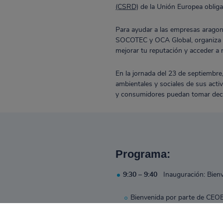
(CSRD)
de la Unión Europea obliga
Para ayudar a las empresas aragon
SOCOTEC y OCA Global, organiza un
mejorar tu reputación y acceder 
En la jornada del 23 de septiembr
ambientales y sociales de sus act
y consumidores puedan tomar dec
Programa:
9:30 – 9:40
Inauguración: Bien
Bienvenida por parte de CEO
9:40 – 10:20
Marco normativo y 