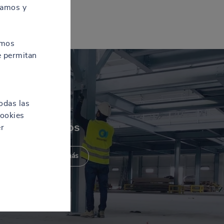
zamos y
amos
e permitan
odas las
cookies
Servicios
er
Descubre más