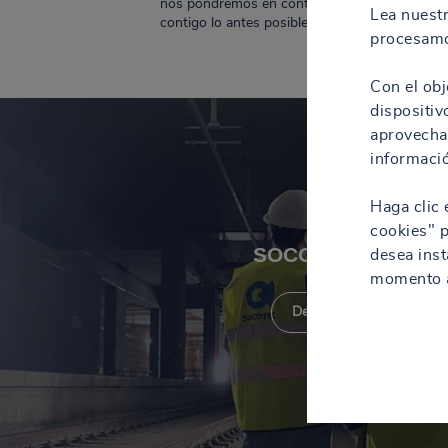
nos pondremos en contacto
Lea nuest
contigo lo antes posible.
procesamo
Con el obj
dispositiv
aprovechar
informació
Haga clic 
cookies" p
SOCOTEC Spain
desea inst
momento a
Descubre más