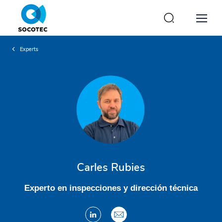
Pasar
al
contenido
principal
Servicios
Experts
Sectores
Proyectos
Noticias
Carles Rubies
Sobre SOCOTEC
Experto en inspecciones y dirección técnica
GREEN TRUST